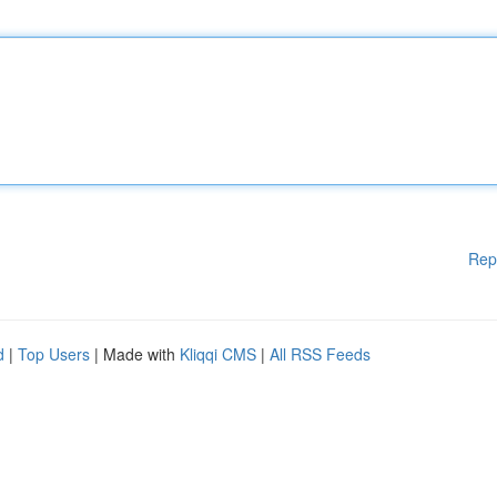
Rep
d
|
Top Users
| Made with
Kliqqi CMS
|
All RSS Feeds