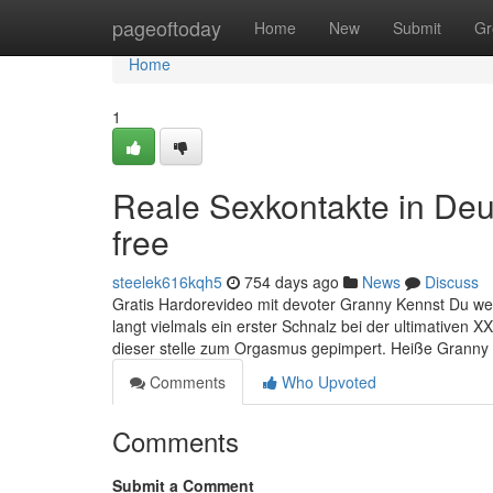
Home
pageoftoday
Home
New
Submit
Gr
Home
1
Reale Sexkontakte in Deut
free
steelek616kqh5
754 days ago
News
Discuss
Gratis Hardorevideo mit devoter Granny Kennst Du welc
langt vielmals ein erster Schnalz bei der ultimativen
dieser stelle zum Orgasmus gepimpert. Heiße Granny
Comments
Who Upvoted
Comments
Submit a Comment