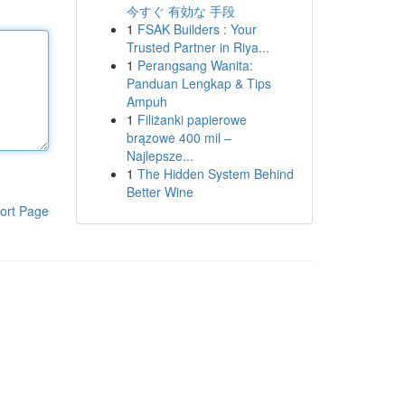
今すぐ 有効な 手段
1
FSAK Builders : Your
Trusted Partner in Riya...
1
Perangsang Wanita:
Panduan Lengkap & Tips
Ampuh
1
Filiżanki papierowe
brązowe 400 mil –
Najlepsze...
1
The Hidden System Behind
Better Wine
ort Page