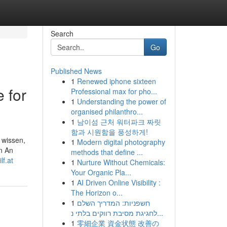
Search
Go
Published News
1
Renewed iphone sixteen
 for
Professional max for pho...
1
Understanding the power of
organised philanthro...
1
남이섬 근처 워터파크 짜릿
함과 시원함을 풍성하게!
 wissen,
1
Modern digital photography
n An
methods that define ...
lf.at
1
Nurture Without Chemicals:
Your Organic Pla...
1
AI Driven Online Visibility :
The Horizon o...
1
חשפניות: המדריך השלם
לחגיגת מסיבת רווקים בלתי נ...
1
零細企業 資金状態 改善の