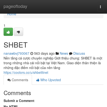
Home
pageoftoday
Togg
navi
Home
1
SHBET
nanawbvj793067
563 days ago
News
Discuss
Nền tảng cá cược chuyên nghiệp Giới thiệu chung: SHBET là một
trong những nhà cái nổi bật tại Việt Nam. Giao diện thân thiện là
những đặc điểm nổi bật của nền tảng
https://coolors.co/u/shbetttnet
Comments
Who Upvoted
Comments
Submit a Comment
No HTML