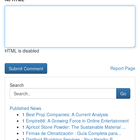
HTML is disabled
Report Page
Search
Go
Published News
1
Best Prop Companies: A Current Analysis
1
Empire88: A Growing Force in Online Entertainment
1
Apricot Stone Powder: The Sustainable Material ...
1
Firmas de Climatización : Guía Completa para...
1
Dartford Plumbing Services : Your Nearby P...