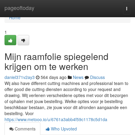
Home
pageoftoday
Togg
navi
Home
1
Mijn raamfolie spiegelend
krijgen om te werken
daniel371v2ay3
564 days ago
News
Discuss
Wij also have different cutting machines and professional team to
offer good die cutting diensten according to your request and
drawing. Wij verlenen verscheidene opties met voor dit bezorgen
of ophalen met jouw bestelling. Welke opties voor je bestelling
beschikbaar bestaan, zie jouw voor dit afronden aangaande een
bestelling. Voor
https://www.metooo.io/u/6761a3abb4f59c1178c5d1da
Comments
Who Upvoted