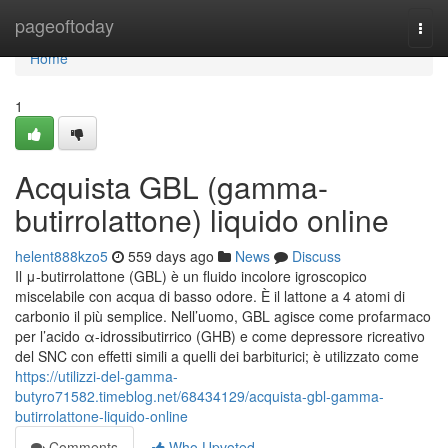
Home
pageoftoday
Togg
navi
Home
1
Acquista GBL (gamma-
butirrolattone) liquido online
helent888kzo5
559 days ago
News
Discuss
Il μ-butirrolattone (GBL) è un fluido incolore igroscopico
miscelabile con acqua di basso odore. È il lattone a 4 atomi di
carbonio il più semplice. Nell’uomo, GBL agisce come profarmaco
per l’acido α-idrossibutirrico (GHB) e come depressore ricreativo
del SNC con effetti simili a quelli dei barbiturici; è utilizzato come
https://utilizzi-del-gamma-
butyro71582.timeblog.net/68434129/acquista-gbl-gamma-
butirrolattone-liquido-online
Comments
Who Upvoted