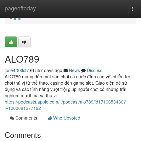
Home
pageoftoday
Togg
navi
Home
1
ALO789
jose4r88lct7
557 days ago
News
Discuss
ALO789 mang đến một sân chơi cá cược đỉnh cao với nhiều trò
chơi thú vị từ thể thao, casino đến game slot. Giao diện dễ sử
dụng và các tính năng vượt trội giúp người chơi có những trải
nghiệm mượt mà và thú vị.
https://podcasts.apple.com/lt/podcast/alo789/id1716653436?
i=1000681277192
Comments
Who Upvoted
Comments