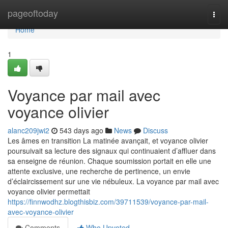
Home
pageoftoday
Togg
navi
Home
1
Voyance par mail avec
voyance olivier
alanc209jwi2
543 days ago
News
Discuss
Les âmes en transition La matinée avançait, et voyance olivier
poursuivait sa lecture des signaux qui continuaient d’affluer dans
sa enseigne de réunion. Chaque soumission portait en elle une
attente exclusive, une recherche de pertinence, un envie
d’éclaircissement sur une vie nébuleux. La voyance par mail avec
voyance olivier permettait
https://finnwodhz.blogthisbiz.com/39711539/voyance-par-mail-
avec-voyance-olivier
Comments
Who Upvoted