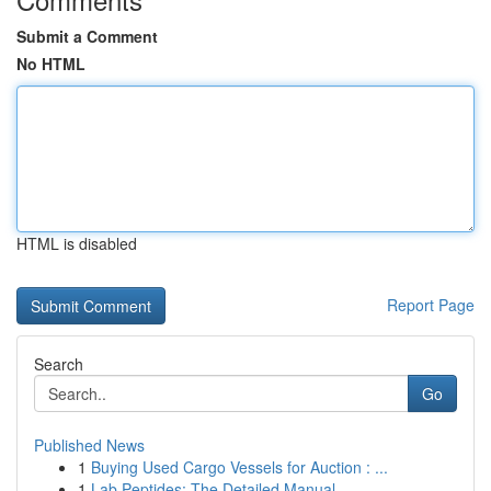
Submit a Comment
No HTML
HTML is disabled
Report Page
Search
Go
Published News
1
Buying Used Cargo Vessels for Auction : ...
1
Lab Peptides: The Detailed Manual