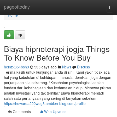
Home
pageoftoday
Togg
navi
Home
1
Biaya hipnoterapi jogja Things
To Know Before You Buy
heinzk654bsh3
535 days ago
News
Discuss
Terima kasih untuk kunjungan anda di sini. Kami yakin tidak ada
hal yang kebetulan di kehidupan manusia, demikian juga dengan
perjumpaan kita sekarang. “Kesehatan psychological adalah
fondasi dari kebahagiaan dan kedamaian hidup. Merawat pikiran
adalah investasi yang tak ternilai.” Biaya hipnoterapi menjadi
salah satu pertanyaan yang sering di tanyakan sebelum
https://howarda222wog3.ambien-blog.com/profile
Comments
Who Upvoted