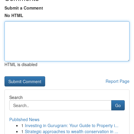
Submit a Comment
No HTML
HTML is disabled
Report Page
Search
Go
Published News
1
Investing in Gurugram: Your Guide to Property i...
1
Strategic approaches to wealth conservation in ...