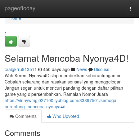
Home
pageoftoday
Togg
navi
Home
1
Selamat Mencoba Nyonya4D!
craigkrru913511
450 days ago
News
Discuss
Wah Keren, Nyonya4D siap memberikan keberuntunganmu.
Cobalah sekarang dan rasakan sensasi yang menggelegar.
Jangan segan untuk mencuri pandang dengan daftar pilihan
game yang dipersembahkan. Ramalan Nomor Juara
https://vinnywmgj027100.iyublog.com/33897501/semoga-
beruntung-mencoba-nyonya4d
Comments
Who Upvoted
Comments