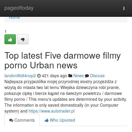
Home
pageoftoday
Togg
navi
Home
1
Top latest Five darmowe filmy
porno Urban news
landon8b84nop2
421 days ago
News
Discuss
Najlepsza przyjaciółka mojej przyrodniej siostry przyjeżdża z
wizytą do miasta two lat temu Wiejska dziewczyna robi pranie,
pokazuje cipkę i bierze kąpiel na świeżym powietrzu / darmowe
filmy porno / This menu's updates are determined by your activity.
The information is only saved domestically (in your Computer
system) and
https://www.autotrader.pl
Comments
Who Upvoted