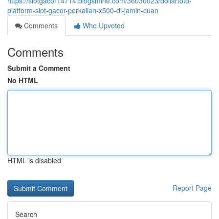
https://slotgacor14714.blogsmine.com/36030023/dollartoto-
platform-slot-gacor-perkalian-x500-di-jamin-cuan
Comments
Who Upvoted
Comments
Submit a Comment
No HTML
HTML is disabled
Report Page
Search