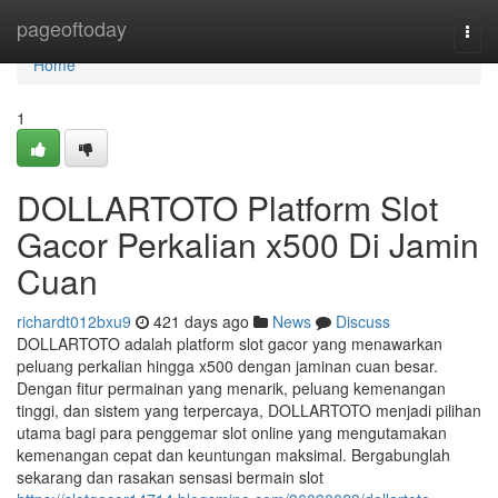
Home
pageoftoday
Togg
navi
Home
1
DOLLARTOTO Platform Slot
Gacor Perkalian x500 Di Jamin
Cuan
richardt012bxu9
421 days ago
News
Discuss
DOLLARTOTO adalah platform slot gacor yang menawarkan
peluang perkalian hingga x500 dengan jaminan cuan besar.
Dengan fitur permainan yang menarik, peluang kemenangan
tinggi, dan sistem yang terpercaya, DOLLARTOTO menjadi pilihan
utama bagi para penggemar slot online yang mengutamakan
kemenangan cepat dan keuntungan maksimal. Bergabunglah
sekarang dan rasakan sensasi bermain slot