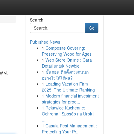
Search
Go
Published News
1
Composite Covering:
Preserving Wood for Ages
1
Web Store Online : Cara
Detail untuk Newbie
1
ขั้นตอน ติดตั้งกรงกันนก
ý vị.
อย่างไรให้ได้ผล?
1
Leading Vacation Firm
2025: The Ultimate Ranking
1
Modern financial investment
strategies for prod...
1
Rękawice Kuchenne:
Ochrona i Sposób na Urok |
...
1
Casula Pest Management :
Protecting Your Pr...