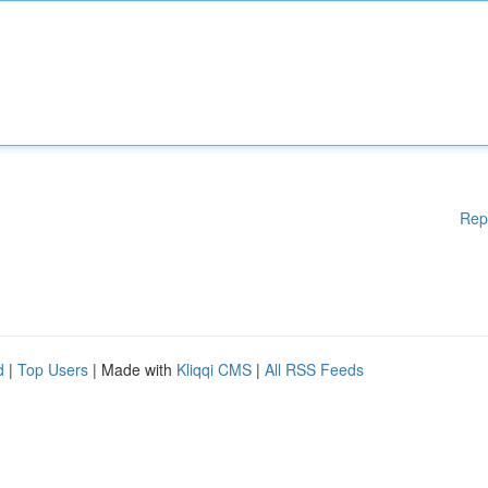
Rep
d
|
Top Users
| Made with
Kliqqi CMS
|
All RSS Feeds