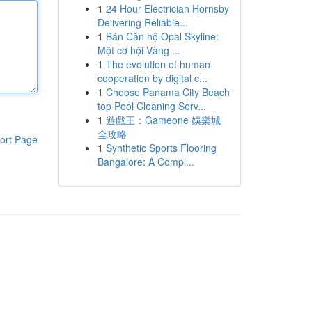
1
24 Hour Electrician Hornsby
Delivering Reliable...
1
Bán Căn hộ Opal Skyline:
Một cơ hội Vàng ...
1
The evolution of human
cooperation by digital c...
1
Choose Panama City Beach
top Pool Cleaning Serv...
1
遊戲王：Gameone 娛樂城
全攻略
ort Page
1
Synthetic Sports Flooring
Bangalore: A Compl...