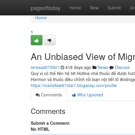
Home
pageoftoday
Home
New
Submit
Gr
Home
1
An Unbiased View of Migr
teresad075tbi1
418 days ago
News
Discuss
Quý vị có thể liên hệ tới Hotline nhà thuốc để được h
Hormon và thuốc điều chỉnh rối loạn nội tiết tố Androg
https://mariellaw974tai1.blogacep.com/profile
Comments
Who Upvoted
Comments
Submit a Comment
No HTML