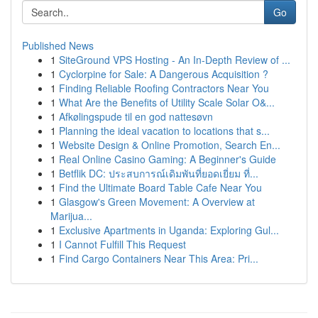
Go
Published News
1
SiteGround VPS Hosting - An In-Depth Review of ...
1
Cyclorpine for Sale: A Dangerous Acquisition ?
1
Finding Reliable Roofing Contractors Near You
1
What Are the Benefits of Utility Scale Solar O&...
1
Afkølingspude til en god nattesøvn
1
Planning the ideal vacation to locations that s...
1
Website Design & Online Promotion, Search En...
1
Real Online Casino Gaming: A Beginner's Guide
1
Betflik DC: ประสบการณ์เดิมพันที่ยอดเยี่ยม ที่...
1
Find the Ultimate Board Table Cafe Near You
1
Glasgow's Green Movement: A Overview at
Marijua...
1
Exclusive Apartments in Uganda: Exploring Gul...
1
I Cannot Fulfill This Request
1
Find Cargo Containers Near This Area: Pri...