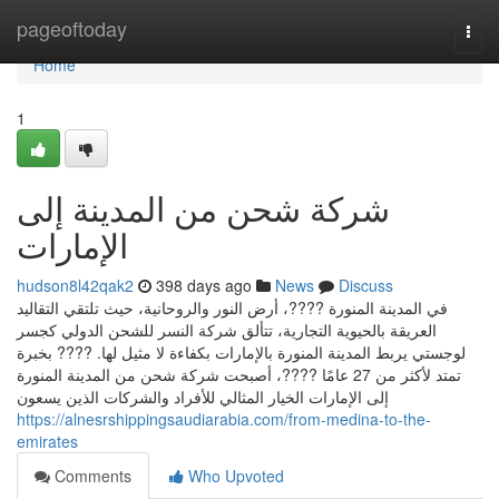
Home
pageoftoday
Togg
navi
Home
1
شركة شحن من المدينة إلى
الإمارات
hudson8l42qak2
398 days ago
News
Discuss
في المدينة المنورة ????، أرض النور والروحانية، حيث تلتقي التقاليد
العريقة بالحيوية التجارية، تتألق شركة النسر للشحن الدولي كجسر
لوجستي يربط المدينة المنورة بالإمارات بكفاءة لا مثيل لها. ???? بخبرة
تمتد لأكثر من 27 عامًا ????، أصبحت شركة شحن من المدينة المنورة
إلى الإمارات الخيار المثالي للأفراد والشركات الذين يسعون
https://alnesrshippingsaudiarabia.com/from-medina-to-the-
emirates
Comments
Who Upvoted