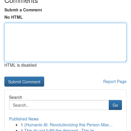
Submit a Comment
No HTML
HTML is disabled
Report Page
Search
Go
Published News
1
{Humanio AI: Revolutionizing this Person-Mac...
1
This do not fulfill the demand . This te...