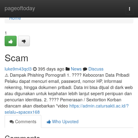
Home
pageoftoday
Togg
navi
Home
1
Scam
luke9m43qcl3
395 days ago
News
Discuss
⚠️ Dampak Phishing Pornografi 1. ???? Kebocoran Data Pribadi
Pelaku dapat mencuri email, password, nomor HP, informasi
rekening, hingga dokumen pribadi. Data ini bisa dijual di dark web
atau digunakan untuk kejahatan lebih lanjut seperti penipuan dan
pencurian identitas. 2. ???? Pemerasan / Sextortion Korban
diancam akan disebarkan "video
https://admin.catursakti.ac.id/?
selalu=spacex168
Comments
Who Upvoted
Comments