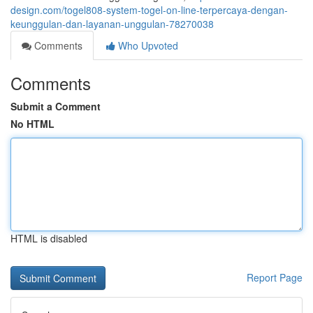
design.com/togel808-system-togel-on-line-terpercaya-dengan-
keunggulan-dan-layanan-unggulan-78270038
Comments
Who Upvoted
Comments
Submit a Comment
No HTML
HTML is disabled
Report Page