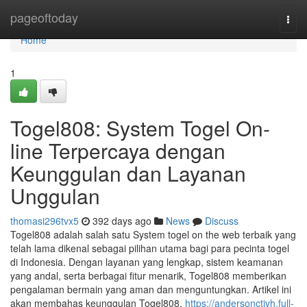
Home
pageoftoday
Togg
navi
Home
1
Togel808: System Togel On-
line Terpercaya dengan
Keunggulan dan Layanan
Unggulan
thomasi296tvx5
392 days ago
News
Discuss
Togel808 adalah salah satu System togel on the web terbaik yang
telah lama dikenal sebagai pilihan utama bagi para pecinta togel
di Indonesia. Dengan layanan yang lengkap, sistem keamanan
yang andal, serta berbagai fitur menarik, Togel808 memberikan
pengalaman bermain yang aman dan menguntungkan. Artikel ini
akan membahas keunggulan Togel808,
https://andersonctivh.full-