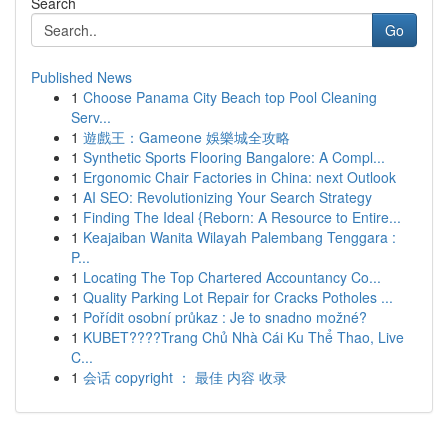
Search
Go
Published News
1
Choose Panama City Beach top Pool Cleaning
Serv...
1
遊戲王：Gameone 娛樂城全攻略
1
Synthetic Sports Flooring Bangalore: A Compl...
1
Ergonomic Chair Factories in China: next Outlook
1
AI SEO: Revolutionizing Your Search Strategy
1
Finding The Ideal {Reborn: A Resource to Entire...
1
Keajaiban Wanita Wilayah Palembang Tenggara :
P...
1
Locating The Top Chartered Accountancy Co...
1
Quality Parking Lot Repair for Cracks Potholes ...
1
Pořídit osobní průkaz : Je to snadno možné?
1
KUBET????️Trang Chủ Nhà Cái Ku Thể Thao, Live
C...
1
会话 copyright ： 最佳 内容 收录