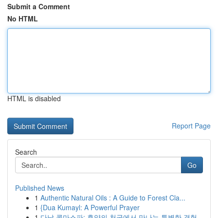
Submit a Comment
No HTML
HTML is disabled
Report Page
Search
Go
Published News
1
Authentic Natural Oils : A Guide to Forest Cla...
1
{Dua Kumayl: A Powerful Prayer
1
다낭 콤마스파: 휴양의 천국에서 만나는 특별한 경험