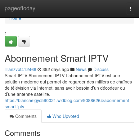
Home
pageoftoday
Togg
navi
Home
1
Abonnement Smart IPTV
lilianzvbt412466
392 days ago
News
Discuss
Smart IPTV Abonnement IPTV L’abonnement IPTV est une
solution moderne qui permet de regarder des milliers de chaînes
de télévision via Internet, sans avoir besoin d’un décodeur ou
d’une antenne satellite.
https://blancheigyc590021.widblog.com/90886264/abonnement-
smart-iptv
Comments
Who Upvoted
Comments