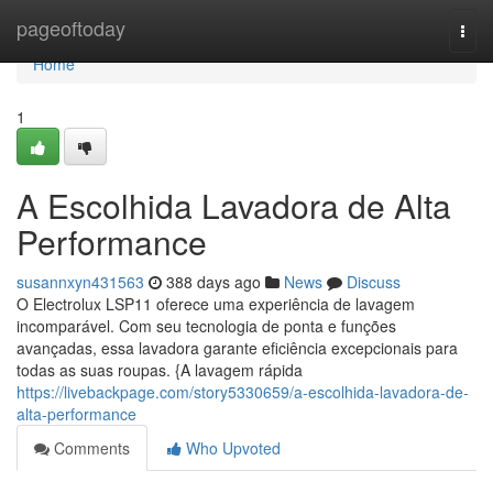
Home
pageoftoday
Togg
navi
Home
1
A Escolhida Lavadora de Alta
Performance
susannxyn431563
388 days ago
News
Discuss
O Electrolux LSP11 oferece uma experiência de lavagem
incomparável. Com seu tecnologia de ponta e funções
avançadas, essa lavadora garante eficiência excepcionais para
todas as suas roupas. {A lavagem rápida
https://livebackpage.com/story5330659/a-escolhida-lavadora-de-
alta-performance
Comments
Who Upvoted