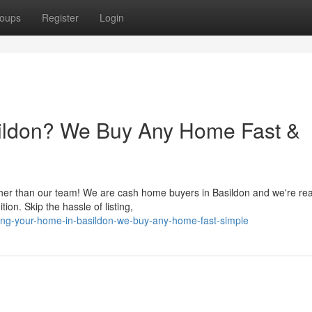
oups
Register
Login
sildon? We Buy Any Home Fast &
ther than our team! We are cash home buyers in Basildon and we're re
ion. Skip the hassle of listing,
ting-your-home-in-basildon-we-buy-any-home-fast-simple