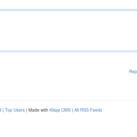
Rep
d
|
Top Users
| Made with
Kliqqi CMS
|
All RSS Feeds