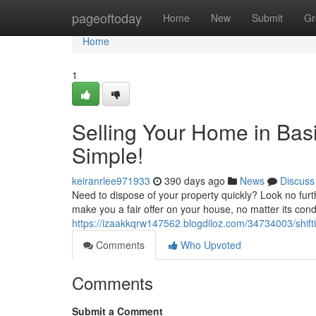
Home
pageoftoday
Home
New
Submit
Gr
Home
1
Selling Your Home in Ba
Simple!
keiranrlee971933
390 days ago
News
Discuss
Need to dispose of your property quickly? Look no fur
make you a fair offer on your house, no matter its condit
https://izaakkqrw147562.blogdiloz.com/34734003/shif
Comments
Who Upvoted
Comments
Submit a Comment