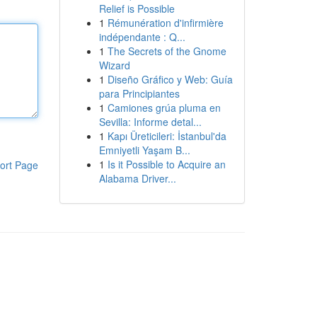
Relief is Possible
1
Rémunération d'infirmière
indépendante : Q...
1
The Secrets of the Gnome
Wizard
1
Diseño Gráfico y Web: Guía
para Principiantes
1
Camiones grúa pluma en
Sevilla: Informe detal...
1
Kapı Üreticileri: İstanbul'da
Emniyetli Yaşam B...
1
Is it Possible to Acquire an
ort Page
Alabama Driver...