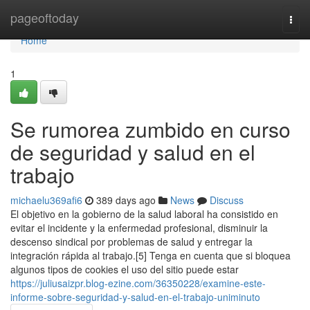
Home
pageoftoday
Togg
navi
Home
1
Se rumorea zumbido en curso
de seguridad y salud en el
trabajo
michaelu369afi6
389 days ago
News
Discuss
El objetivo en la gobierno de la salud laboral ha consistido en
evitar el incidente y la enfermedad profesional, disminuir la
descenso sindical por problemas de salud y entregar la
integración rápida al trabajo.[5]​ Tenga en cuenta que si bloquea
algunos tipos de cookies el uso del sitio puede estar
https://juliusaizpr.blog-ezine.com/36350228/examine-este-
informe-sobre-seguridad-y-salud-en-el-trabajo-uniminuto