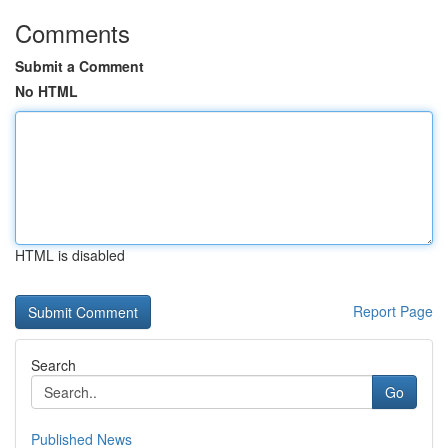
Comments
Submit a Comment
No HTML
HTML is disabled
Report Page
Search
Go
Published News