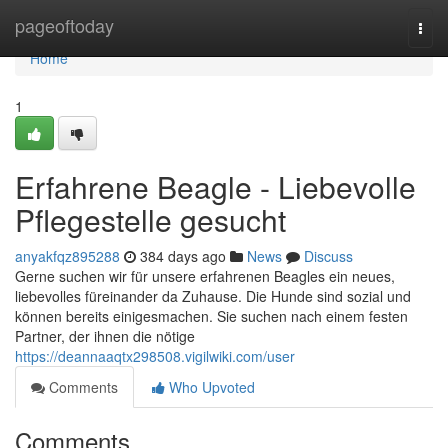
Home
pageoftoday
Togg
navi
Home
1
Erfahrene Beagle - Liebevolle
Pflegestelle gesucht
anyakfqz895288
384 days ago
News
Discuss
Gerne suchen wir für unsere erfahrenen Beagles ein neues,
liebevolles füreinander da Zuhause. Die Hunde sind sozial und
können bereits einigesmachen. Sie suchen nach einem festen
Partner, der ihnen die nötige
https://deannaaqtx298508.vigilwiki.com/user
Comments
Who Upvoted
Comments