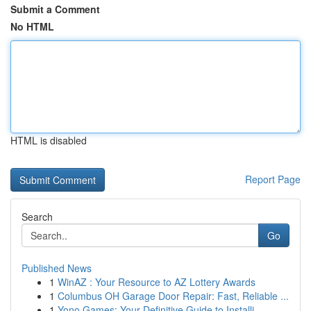
Submit a Comment
No HTML
HTML is disabled
Report Page
Search
Go
Published News
1
WinAZ : Your Resource to AZ Lottery Awards
1
Columbus OH Garage Door Repair: Fast, Reliable ...
1
Yono Games: Your Definitive Guide to Installi...