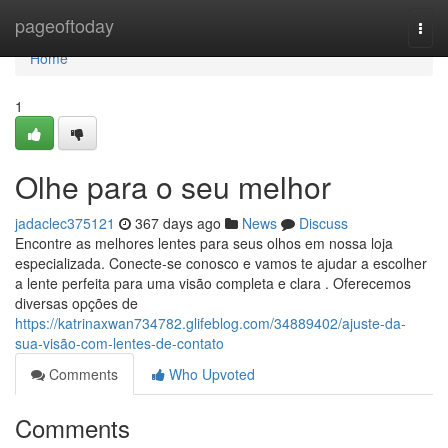
Home
pageoftoday
Togg
navi
Home
1
Olhe para o seu melhor
jadaclec375121
367 days ago
News
Discuss
Encontre as melhores lentes para seus olhos em nossa loja
especializada. Conecte-se conosco e vamos te ajudar a escolher
a lente perfeita para uma visão completa e clara . Oferecemos
diversas opções de
https://katrinaxwan734782.glifeblog.com/34889402/ajuste-da-
sua-visão-com-lentes-de-contato
Comments
Who Upvoted
Comments