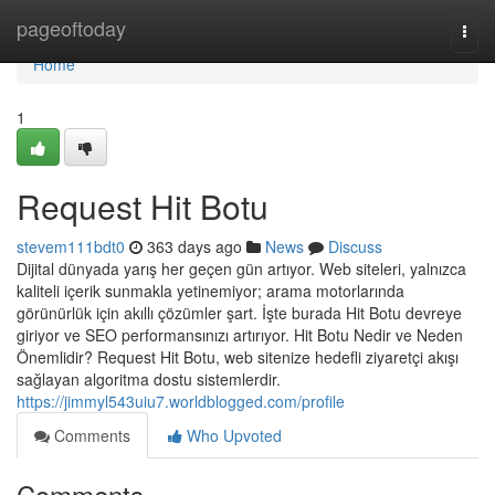
Home
pageoftoday
Togg
navi
Home
1
Request Hit Botu
stevem111bdt0
363 days ago
News
Discuss
Dijital dünyada yarış her geçen gün artıyor. Web siteleri, yalnızca
kaliteli içerik sunmakla yetinemiyor; arama motorlarında
görünürlük için akıllı çözümler şart. İşte burada Hit Botu devreye
giriyor ve SEO performansınızı artırıyor. Hit Botu Nedir ve Neden
Önemlidir? Request Hit Botu, web sitenize hedefli ziyaretçi akışı
sağlayan algoritma dostu sistemlerdir.
https://jimmyl543uiu7.worldblogged.com/profile
Comments
Who Upvoted
Comments