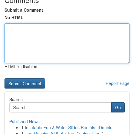
Submit a Comment
No HTML
HTML is disabled
Report Page
Search
Go
Published News
1
Inflatable Fun & Water Slides Rentals: {Double|...
1
The Machine S19: An Top Digging Titan?