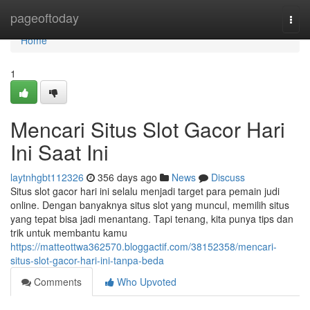
Home
pageoftoday
Togg
navi
Home
1
Mencari Situs Slot Gacor Hari
Ini Saat Ini
laytnhgbt112326
356 days ago
News
Discuss
Situs slot gacor hari ini selalu menjadi target para pemain judi
online. Dengan banyaknya situs slot yang muncul, memilih situs
yang tepat bisa jadi menantang. Tapi tenang, kita punya tips dan
trik untuk membantu kamu
https://matteottwa362570.bloggactif.com/38152358/mencari-
situs-slot-gacor-hari-ini-tanpa-beda
Comments
Who Upvoted