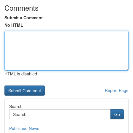
Comments
Submit a Comment
No HTML
HTML is disabled
Report Page
Search
Go
Published News