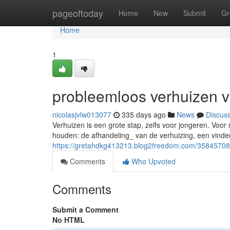
Home
pageoftoday
Home
New
Submit
Gr
Home
1
probleemloos verhuizen v
nicolasjvlw013077
335 days ago
News
Discus
Verhuizen is een grote stap, zelfs voor jongeren. Voor 
houden: de afhandeling_ van de verhuizing, een vind
https://gretahdkg413213.blog2freedom.com/35845708/
Comments
Who Upvoted
Comments
Submit a Comment
No HTML