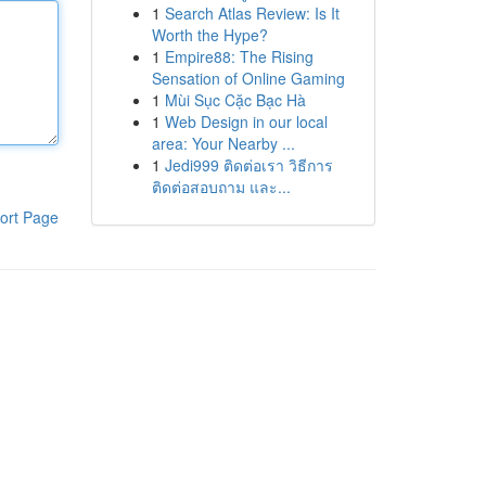
1
Search Atlas Review: Is It
Worth the Hype?
1
Empire88: The Rising
Sensation of Online Gaming
1
Mùi Sục Cặc Bạc Hà
1
Web Design in our local
area: Your Nearby ...
1
Jedi999 ติดต่อเรา วิธีการ
ติดต่อสอบถาม และ...
ort Page