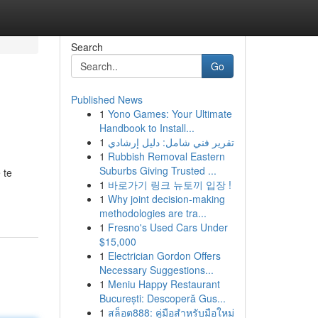
Search
Go
Published News
1
Yono Games: Your Ultimate
Handbook to Install...
1
تقرير فني شامل: دليل إرشادي
1
Rubbish Removal Eastern
Suburbs Giving Trusted ...
 te
1
바로가기 링크 뉴토끼 입장 !
1
Why joint decision-making
methodologies are tra...
1
Fresno's Used Cars Under
$15,000
1
Electrician Gordon Offers
Necessary Suggestions...
1
Meniu Happy Restaurant
București: Descoperă Gus...
1
สล็อต888: คู่มือสำหรับมือใหม่