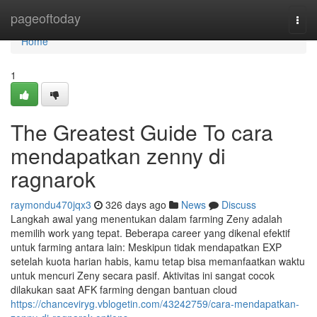
Home
pageoftoday
Togg
navi
Home
1
The Greatest Guide To cara
mendapatkan zenny di
ragnarok
raymondu470jqx3
326 days ago
News
Discuss
Langkah awal yang menentukan dalam farming Zeny adalah
memilih work yang tepat. Beberapa career yang dikenal efektif
untuk farming antara lain: Meskipun tidak mendapatkan EXP
setelah kuota harian habis, kamu tetap bisa memanfaatkan waktu
untuk mencuri Zeny secara pasif. Aktivitas ini sangat cocok
dilakukan saat AFK farming dengan bantuan cloud
https://chanceviryg.vblogetin.com/43242759/cara-mendapatkan-