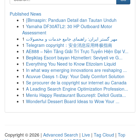
Published News
1
{Bimaspin: Panduan Detail dan Tautan Unduh
1
Yamaha DF30ATL2: 30 HP Outboard Motor
Assessment
1
مهر گستر ایران: راهنمای جامع خدمات و محصولات
1
Telegram copyright：安全消息应用终极指南
1
AE888 – Nền Tảng Giải Trí Trực Tuyến Hiện Đại V...
1
Beşiktaş Escort bayan Hizmetleri: Seviyeli ve G...
1
Everything You Need to Know Etizolam Liquid
1
In what way emerging innovations are reshaping ...
1
Acuvue Oasys 1-Day: Your Daily Comfort Solution
1
Se procurer de la copyright sur internet au Canada
1
A Leading Search Engine Optimization Profession...
1
Meniu Happy Restaurant București: Delicii Gusta...
1
Wonderful Dessert Board Ideas to Wow Your ...
Copyright © 2026 |
Advanced Search
|
Live
|
Tag Cloud
|
Top