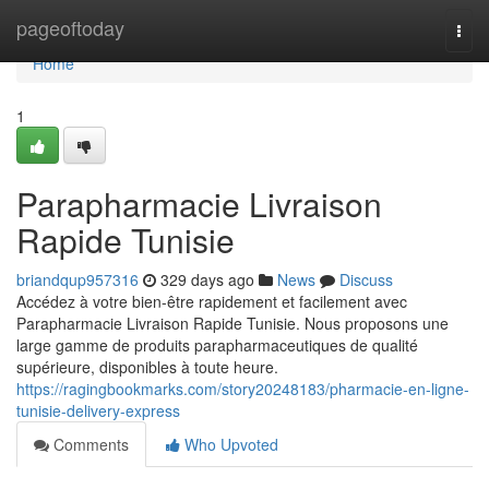
Home
pageoftoday
Togg
navi
Home
1
Parapharmacie Livraison
Rapide Tunisie
briandqup957316
329 days ago
News
Discuss
Accédez à votre bien-être rapidement et facilement avec
Parapharmacie Livraison Rapide Tunisie. Nous proposons une
large gamme de produits parapharmaceutiques de qualité
supérieure, disponibles à toute heure.
https://ragingbookmarks.com/story20248183/pharmacie-en-ligne-
tunisie-delivery-express
Comments
Who Upvoted