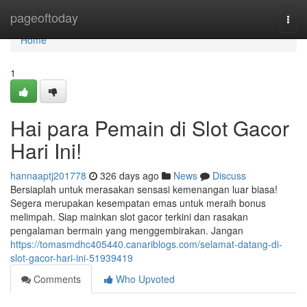
Home
pageoftoday
Togg
navi
Home
1
Hai para Pemain di Slot Gacor
Hari Ini!
hannaaptj201778
326 days ago
News
Discuss
Bersiaplah untuk merasakan sensasi kemenangan luar biasa!
Segera merupakan kesempatan emas untuk meraih bonus
melimpah. Siap mainkan slot gacor terkini dan rasakan
pengalaman bermain yang menggembirakan. Jangan
https://tomasmdhc405440.canariblogs.com/selamat-datang-di-
slot-gacor-hari-ini-51939419
Comments
Who Upvoted