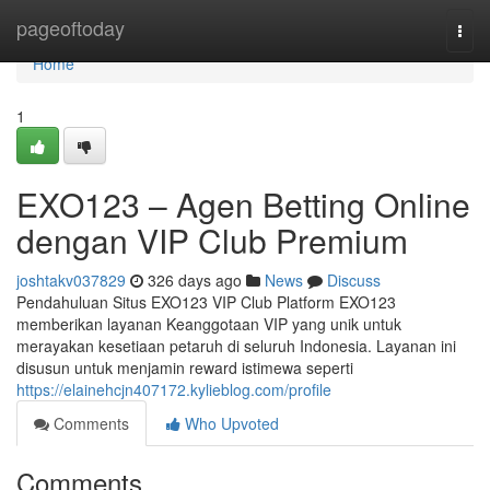
Home
pageoftoday
Togg
navi
Home
1
EXO123 – Agen Betting Online
dengan VIP Club Premium
joshtakv037829
326 days ago
News
Discuss
Pendahuluan Situs EXO123 VIP Club Platform EXO123
memberikan layanan Keanggotaan VIP yang unik untuk
merayakan kesetiaan petaruh di seluruh Indonesia. Layanan ini
disusun untuk menjamin reward istimewa seperti
https://elainehcjn407172.kylieblog.com/profile
Comments
Who Upvoted
Comments