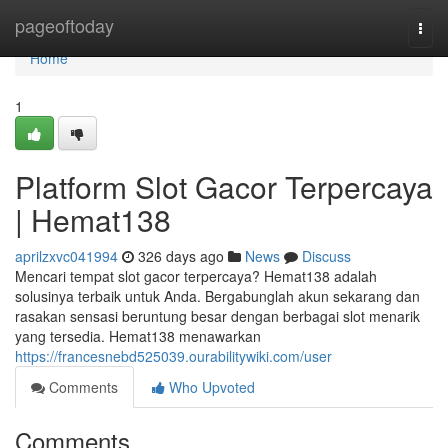
Home
pageoftoday
Togg
navi
Home
1
Platform Slot Gacor Terpercaya
| Hemat138
aprilzxvc041994
326 days ago
News
Discuss
Mencari tempat slot gacor terpercaya? Hemat138 adalah
solusinya terbaik untuk Anda. Bergabunglah akun sekarang dan
rasakan sensasi beruntung besar dengan berbagai slot menarik
yang tersedia. Hemat138 menawarkan
https://francesnebd525039.ourabilitywiki.com/user
Comments
Who Upvoted
Comments