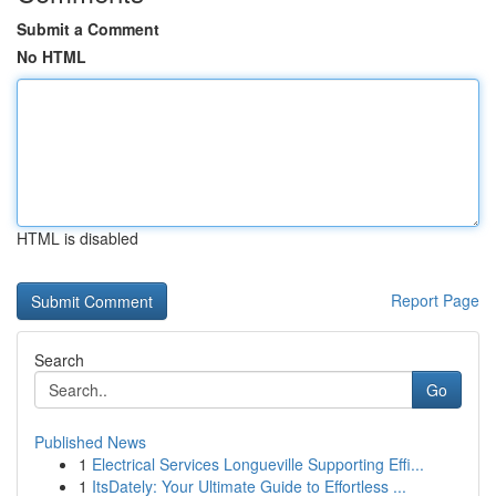
Submit a Comment
No HTML
HTML is disabled
Report Page
Search
Go
Published News
1
Electrical Services Longueville Supporting Effi...
1
ItsDately: Your Ultimate Guide to Effortless ...