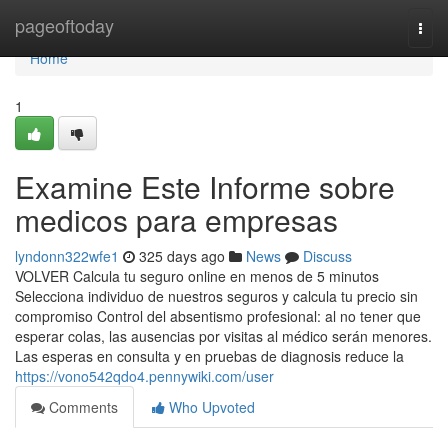
Home
pageoftoday
Togg
navi
Home
1
Examine Este Informe sobre
medicos para empresas
lyndonn322wfe1
325 days ago
News
Discuss
VOLVER Calcula tu seguro online en menos de 5 minutos
Selecciona individuo de nuestros seguros y calcula tu precio sin
compromiso Control del absentismo profesional: al no tener que
esperar colas, las ausencias por visitas al médico serán menores.
Las esperas en consulta y en pruebas de diagnosis reduce la
https://vono542qdo4.pennywiki.com/user
Comments
Who Upvoted