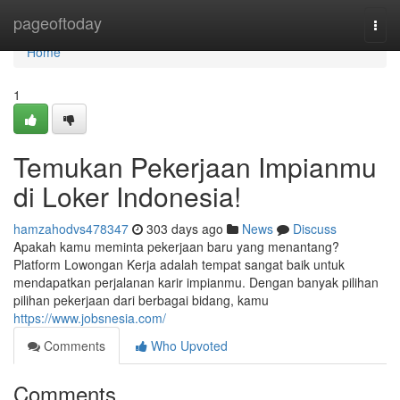
Home
pageoftoday
Togg
navi
Home
1
Temukan Pekerjaan Impianmu
di Loker Indonesia!
hamzahodvs478347
303 days ago
News
Discuss
Apakah kamu meminta pekerjaan baru yang menantang?
Platform Lowongan Kerja adalah tempat sangat baik untuk
mendapatkan perjalanan karir impianmu. Dengan banyak pilihan
pilihan pekerjaan dari berbagai bidang, kamu
https://www.jobsnesia.com/
Comments
Who Upvoted
Comments