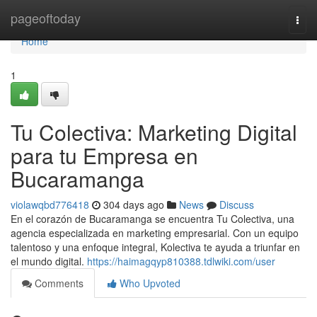
Home
pageoftoday
Togg
navi
Home
1
Tu Colectiva: Marketing Digital
para tu Empresa en
Bucaramanga
violawqbd776418
304 days ago
News
Discuss
En el corazón de Bucaramanga se encuentra Tu Colectiva, una
agencia especializada en marketing empresarial. Con un equipo
talentoso y una enfoque integral, Kolectiva te ayuda a triunfar en
el mundo digital.
https://haimagqyp810388.tdlwiki.com/user
Comments
Who Upvoted