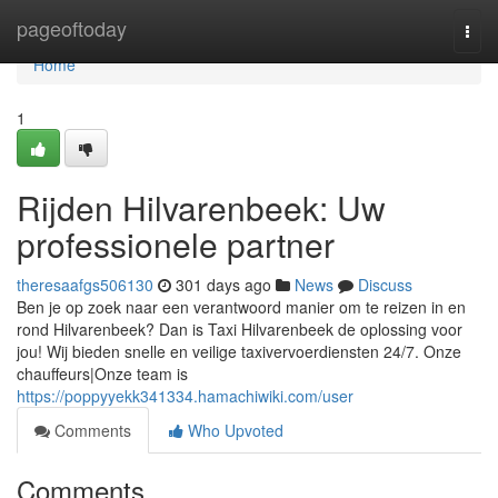
Home
pageoftoday
Togg
navi
Home
1
Rijden Hilvarenbeek: Uw
professionele partner
theresaafgs506130
301 days ago
News
Discuss
Ben je op zoek naar een verantwoord manier om te reizen in en
rond Hilvarenbeek? Dan is Taxi Hilvarenbeek de oplossing voor
jou! Wij bieden snelle en veilige taxivervoerdiensten 24/7. Onze
chauffeurs|Onze team is
https://poppyyekk341334.hamachiwiki.com/user
Comments
Who Upvoted
Comments