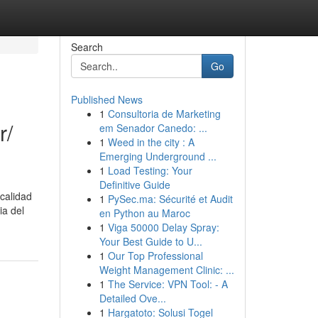
Search
Go
Published News
1
Consultoria de Marketing
r/
em Senador Canedo: ...
1
Weed in the city : A
Emerging Underground ...
1
Load Testing: Your
Definitive Guide
calidad
1
PySec.ma: Sécurité et Audit
ia del
en Python au Maroc
1
Viga 50000 Delay Spray:
Your Best Guide to U...
1
Our Top Professional
Weight Management Clinic: ...
1
The Service: VPN Tool: - A
Detailed Ove...
1
Hargatoto: Solusi Togel