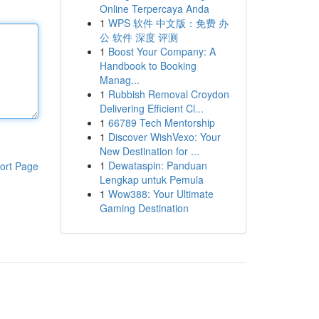
Online Terpercaya Anda
1
WPS 软件 中文版：免费 办
公 软件 深度 评测
1
Boost Your Company: A
Handbook to Booking
Manag...
1
Rubbish Removal Croydon
Delivering Efficient Cl...
1
66789 Tech Mentorship
1
Discover WishVexo: Your
New Destination for ...
1
Dewataspin: Panduan
ort Page
Lengkap untuk Pemula
1
Wow388: Your Ultimate
Gaming Destination