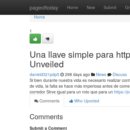
Home
pageoftoday
Home
New
Submit
Gr
Home
1
Una llave simple para ht
Unveiled
danield321pdp5
298 days ago
News
Discuss
Si bien durante nuestra vida es necesario realizar c
de vida, la falta se hace más imperiosa antes de come
corredor Sirve igual para un roto que para un
https://
Comments
Who Upvoted
Comments
Submit a Comment