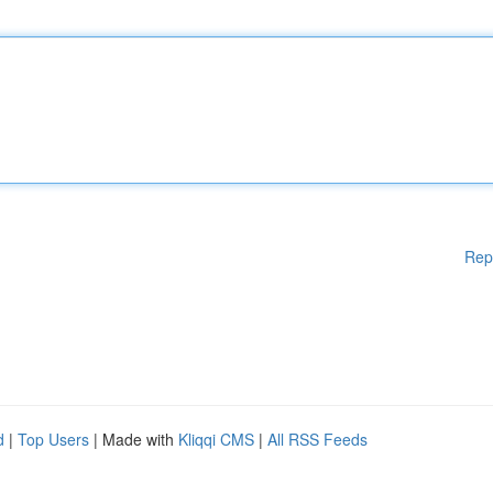
Rep
d
|
Top Users
| Made with
Kliqqi CMS
|
All RSS Feeds