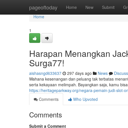
Home
pageoftoday
Home
New
Submit
Gr
Home
1
Harapan Menangkan Jackpo
Surga77!
aishasngd633637
297 days ago
News
Discuss
Wahana kesenangan dan peluang tak terbatas menantim
serta kekayaan melimpah. Bayangkan saja, kamu bis
https://heritageparkway.org/negara-pemain-judi-slot-on
Comments
Who Upvoted
Comments
Submit a Comment