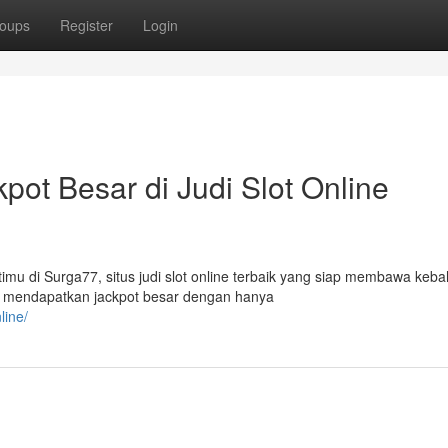
oups
Register
Login
t Besar di Judi Slot Online
u di Surga77, situs judi slot online terbaik yang siap membawa keb
a mendapatkan jackpot besar dengan hanya
line/