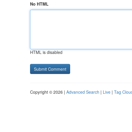
No HTML
HTML is disabled
Copyright © 2026 |
Advanced Search
|
Live
|
Tag Clou