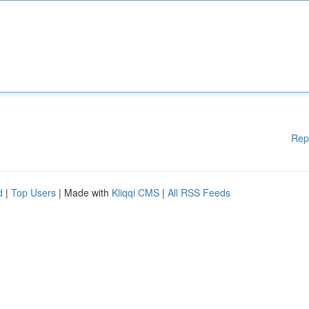
Rep
d
|
Top Users
| Made with
Kliqqi CMS
|
All RSS Feeds