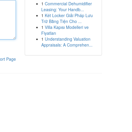
1
Commercial Dehumidifier
Leasing: Your Handb...
1
Két Locker Giải Pháp Lưu
Trữ Bằng Tiện Cho ...
1
Villa Kapısı Modelleri ve
Fiyatları
1
Understanding Valuation
Appraisals: A Comprehen...
ort Page