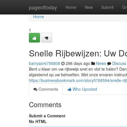
Home
pageoftoday
Home
New
Submit
Gr
Home
1
Snelle Rijbewijzen: Uw D
barryqore756808
296 days ago
News
Discuss
Bent u klaar om uw rijbewijs snel en vlot te halen? Dan
afgestemd op uw behoeften. Met onze ervaren instruc
https://businessbookmark.com/story5768594/snelle-rij
Comments
Who Upvoted
Comments
Submit a Comment
No HTML