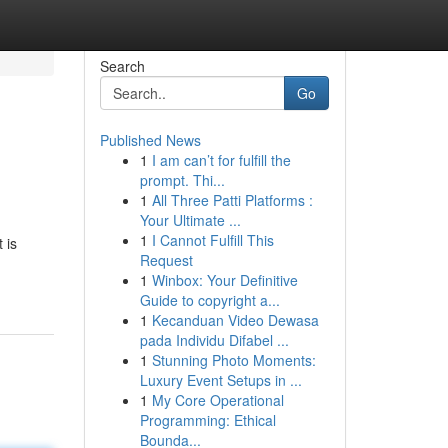
Search
Go
Published News
1
I am can’t for fulfill the
prompt. Thi...
1
All Three Patti Platforms :
Your Ultimate ...
1
I Cannot Fulfill This
 is
Request
1
Winbox: Your Definitive
Guide to copyright a...
1
Kecanduan Video Dewasa
pada Individu Difabel ...
1
Stunning Photo Moments:
Luxury Event Setups in ...
1
My Core Operational
Programming: Ethical
Bounda...