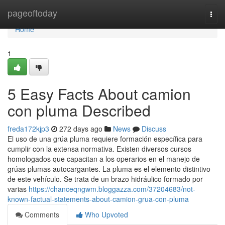
Home
pageoftoday
Togg
navi
Home
1
5 Easy Facts About camion
con pluma Described
freda172kjp3
272 days ago
News
Discuss
El uso de una grúa pluma requiere formación específica para
cumplir con la extensa normativa. Existen diversos cursos
homologados que capacitan a los operarios en el manejo de
grúas plumas autocargantes. La pluma es el elemento distintivo
de este vehículo. Se trata de un brazo hidráulico formado por
varias
https://chanceqngwm.bloggazza.com/37204683/not-
known-factual-statements-about-camion-grua-con-pluma
Comments
Who Upvoted