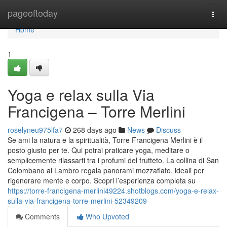
Home
pageoftoday
Togg
navi
Home
1
Yoga e relax sulla Via
Francigena – Torre Merlini
roselyneu975lfa7
268 days ago
News
Discuss
Se ami la natura e la spiritualità, Torre Francigena Merlini è il
posto giusto per te. Qui potrai praticare yoga, meditare o
semplicemente rilassarti tra i profumi del frutteto. La collina di San
Colombano al Lambro regala panorami mozzafiato, ideali per
rigenerare mente e corpo. Scopri l’esperienza completa su
https://torre-francigena-merlini49224.shotblogs.com/yoga-e-relax-
sulla-via-francigena-torre-merlini-52349209
Comments
Who Upvoted