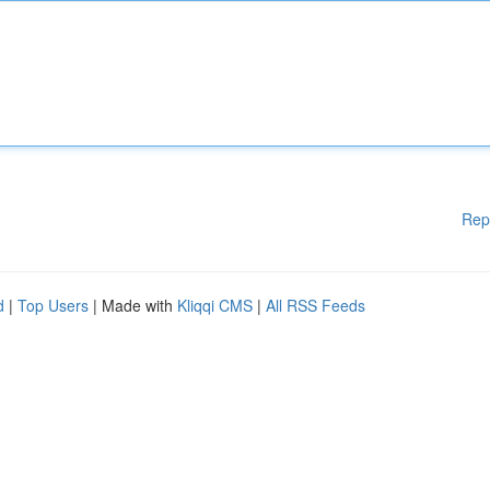
Rep
d
|
Top Users
| Made with
Kliqqi CMS
|
All RSS Feeds