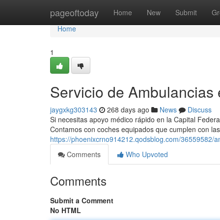
Home
pageoftoday
Home
New
Submit
Gr
Home
1
Servicio de Ambulancias
jaygxkg303143
268 days ago
News
Discuss
Si necesitas apoyo médico rápido en la Capital Federal
Contamos con coches equipados que cumplen con las 
https://phoenixcrno914212.qodsblog.com/36559582/am
Comments
Who Upvoted
Comments
Submit a Comment
No HTML