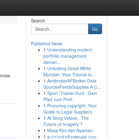
Search
Go
Published News
1
Understanding modern
portfolio management
deman...
1
Unlocking Great White
Monster: Your Tutorial to...
ncias.
1
AmibrokerAFBroker Data
SourcesFeedsSupplies A C...
1
Sport -Trainer Kurs : Dein
Pfad zum Profi
1
Procuring copyright: Your
Guide to Legal Suppliers
1
AI Song Videos : The
Future of Imagery ?
1
Masa Kini dan Nyaman
1
ดู การแข่งขันฟุตบอล แบบ