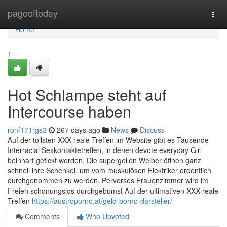
Home
pageoftoday
Togg
navi
Home
1
Hot Schlampe steht auf
Intercourse haben
ronf171rgs3
267 days ago
News
Discuss
Auf der tollsten XXX reale Treffen im Website gibt es Tausende
Interracial Sexkontaktetreffen, in denen devote everyday Girl
beinhart gefickt werden. Die supergeilen Weiber öffnen ganz
schnell ihre Schenkel, um vom muskulösen Elektriker ordentlich
durchgenommen zu werden. Perverses Frauenzimmer wird im
Freien schonungslos durchgebumst Auf der ultimativen XXX reale
Treffen
https://austroporno.at/geld-porno-darsteller/
Comments
Who Upvoted