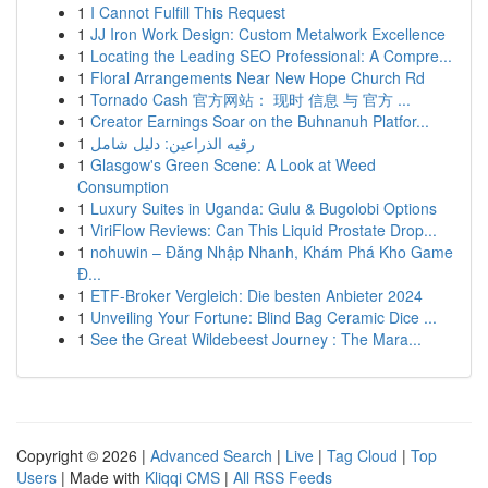
1
I Cannot Fulfill This Request
1
JJ Iron Work Design: Custom Metalwork Excellence
1
Locating the Leading SEO Professional: A Compre...
1
Floral Arrangements Near New Hope Church Rd
1
Tornado Cash 官方网站： 现时 信息 与 官方 ...
1
Creator Earnings Soar on the Buhnanuh Platfor...
1
رقيه الذراعين: دليل شامل
1
Glasgow's Green Scene: A Look at Weed
Consumption
1
Luxury Suites in Uganda: Gulu & Bugolobi Options
1
ViriFlow Reviews: Can This Liquid Prostate Drop...
1
nohuwin – Đăng Nhập Nhanh, Khám Phá Kho Game
Đ...
1
ETF-Broker Vergleich: Die besten Anbieter 2024
1
Unveiling Your Fortune: Blind Bag Ceramic Dice ...
1
See the Great Wildebeest Journey : The Mara...
Copyright © 2026 |
Advanced Search
|
Live
|
Tag Cloud
|
Top
Users
| Made with
Kliqqi CMS
|
All RSS Feeds