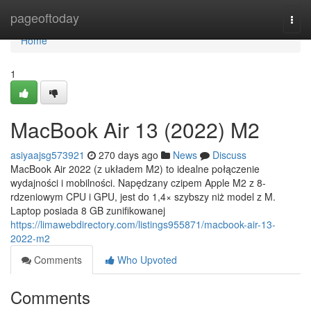
Home
pageoftoday
Togg
navi
Home
1
MacBook Air 13 (2022) M2
asiyaajsg573921
270 days ago
News
Discuss
MacBook Air 2022 (z układem M2) to idealne połączenie
wydajności i mobilności. Napędzany czipem Apple M2 z 8-
rdzeniowym CPU i GPU, jest do 1,4× szybszy niż model z M.
Laptop posiada 8 GB zunifikowanej
https://limawebdirectory.com/listings955871/macbook-air-13-
2022-m2
Comments
Who Upvoted
Comments