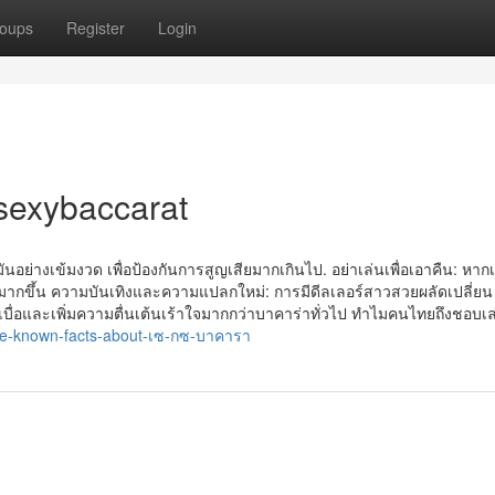
oups
Register
Login
sexybaccarat
ย่างเข้มงวด เพื่อป้องกันการสูญเสียมากเกินไป. อย่าเล่นเพื่อเอาคืน: หากเ
สียมากขึ้น ความบันเทิงและความแปลกใหม่: การมีดีลเลอร์สาวสวยผลัดเปลี่ยน
าเบื่อและเพิ่มความตื่นเต้นเร้าใจมากกว่าบาคาร่าทั่วไป ทำไมคนไทยถึงชอบ
ttle-known-facts-about-เซ-กซ-บาคารา