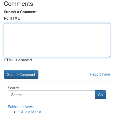
Comments
Submit a Comment
No HTML
HTML is disabled
Report Page
Search
Go
Published News
1
Audio Mania