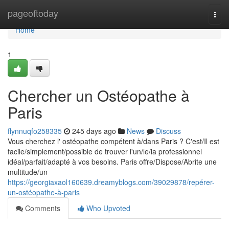
Home
pageoftoday
Togg
navi
Home
1
Chercher un Ostéopathe à
Paris
flynnuqfo258335
245 days ago
News
Discuss
Vous cherchez l' ostéopathe compétent à/dans Paris ? C'est/Il est
facile/simplement/possible de trouver l'un/le/la professionnel
idéal/parfait/adapté à vos besoins. Paris offre/Dispose/Abrite une
multitude/un
https://georgiaxaol160639.dreamyblogs.com/39029878/repérer-
un-ostéopathe-à-paris
Comments
Who Upvoted