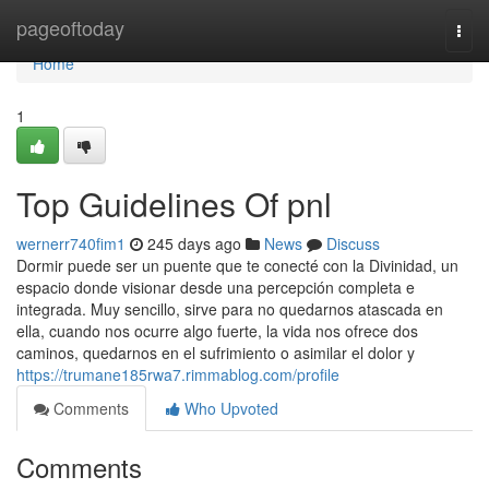
Home
pageoftoday
Togg
navi
Home
1
Top Guidelines Of pnl
wernerr740fim1
245 days ago
News
Discuss
Dormir puede ser un puente que te conecté con la Divinidad, un
espacio donde visionar desde una percepción completa e
integrada. Muy sencillo, sirve para no quedarnos atascada en
ella, cuando nos ocurre algo fuerte, la vida nos ofrece dos
caminos, quedarnos en el sufrimiento o asimilar el dolor y
https://trumane185rwa7.rimmablog.com/profile
Comments
Who Upvoted
Comments