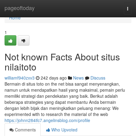
Home
pageoftoday
Togg
navi
Home
1
Not known Facts About situs
nilaitoto
williamf940zxv3
242 days ago
News
Discuss
Bermain di situs toto on the net bisa sangat menyenangkan,
namun untuk mendapatkan hasil yang maksimal, pemain perlu
memiliki strategi dan pendekatan yang baik. Berikut adalah
beberapa strategies yang dapat membantu Anda bermain
dengan lebih bijak dan meningkatkan peluang menang: We
experimented with to research the material of the web
https://johnn284ifc7.angelinsblog.com/profile
Comments
Who Upvoted