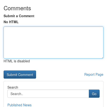
Comments
Submit a Comment
No HTML
HTML is disabled
Report Page
Search
Go
Published News